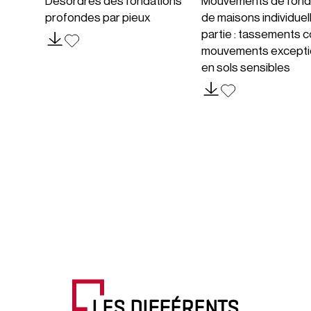
Désordres des fondations
Mouvements de fond
profondes par pieux
de maisons individuel
partie : tassements c
mouvements excepti
en sols sensibles
LES DIFFÉRENTS