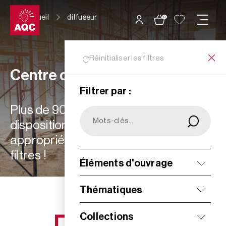
Panneau de gestion des cookies
Accueil
diffuseur
0
Réinitialiser les filtres
Centre de ressources
Filtrer par :
Plus de 900 ressources à votre
disposition : choisissez les plus
appropriées à vos besoins grâce aux
filtres !
Éléments d'ouvrage
Filtrer
Thématiques
Collections