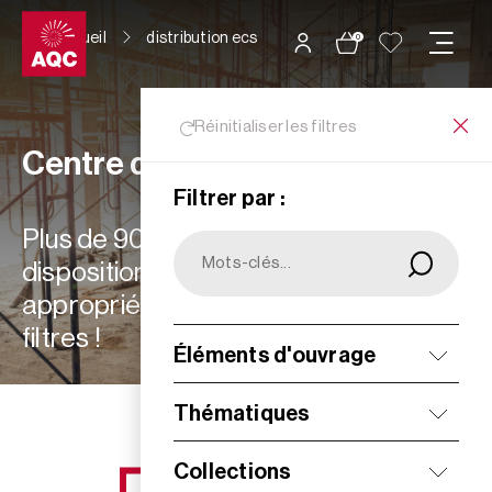
Panneau de gestion des cookies
Accueil
distribution ecs
0
Réinitialiser les filtres
Centre de ressources
Filtrer par :
Plus de 900 ressources à votre
disposition : choisissez les plus
appropriées à vos besoins grâce aux
filtres !
Éléments d'ouvrage
Filtrer
Thématiques
Collections