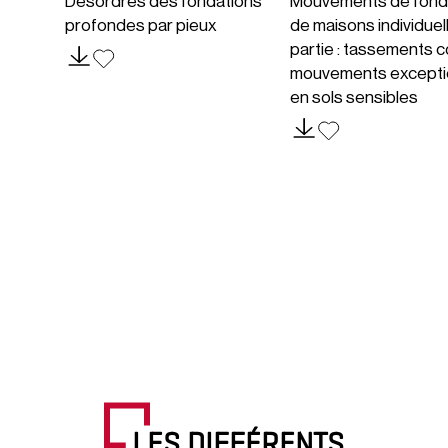
Désordres des fondations
Mouvements de fond
profondes par pieux
de maisons individuel
partie : tassements c
mouvements excepti
en sols sensibles
LES DIFFÉRENTS