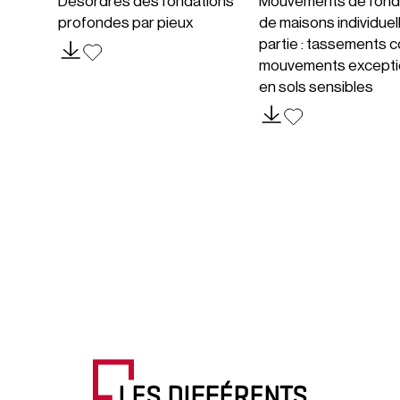
Désordres des fondations
Mouvements de fond
profondes par pieux
de maisons individuel
partie : tassements c
mouvements excepti
en sols sensibles
LES DIFFÉRENTS