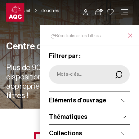
Panneau de gestion des cookies
Accueil
douches
0
Réinitialiser les filtres
Centre de ressources
Filtrer par :
Plus de 900 ressources à votre
disposition : choisissez les plus
appropriées à vos besoins grâce aux
filtres !
Éléments d'ouvrage
Filtrer
Thématiques
Collections