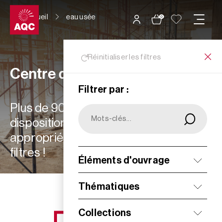
Panneau de gestion des cookies
Accueil
eau usée
0
Réinitialiser les filtres
Centre de ressources
Filtrer par :
Plus de 900 ressources à votre
disposition : choisissez les plus
appropriées à vos besoins grâce aux
filtres !
Éléments d'ouvrage
Filtrer
Thématiques
Collections