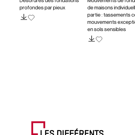
Désordres des fondations
Mouvements de fond
profondes par pieux
de maisons individuel
partie : tassements c
mouvements excepti
en sols sensibles
LES DIFFÉRENTS