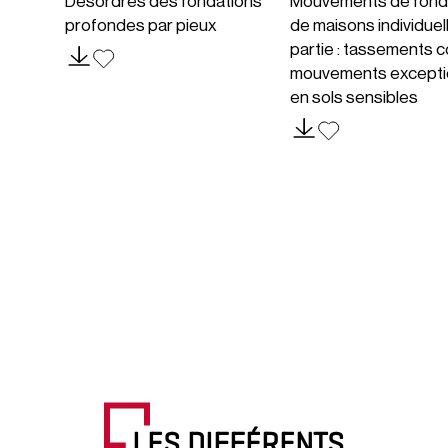
Désordres des fondations
Mouvements de fond
profondes par pieux
de maisons individuel
partie : tassements c
mouvements excepti
en sols sensibles
LES DIFFÉRENTS