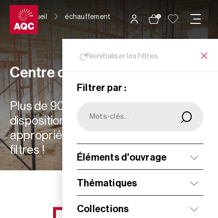
Panneau de gestion des cookies
Accueil
échauffement
0
Réinitialiser les filtres
Centre de ressources
Filtrer par :
Plus de 900 ressources à votre
disposition : choisissez les plus
appropriées à vos besoins grâce aux
filtres !
Éléments d'ouvrage
Filtrer
Thématiques
Collections