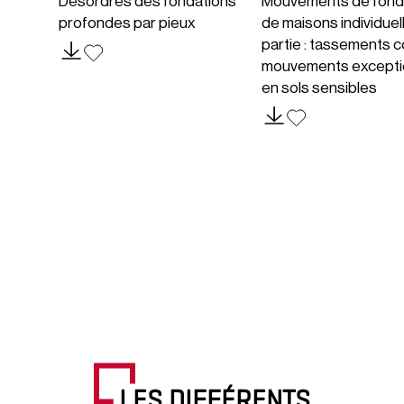
Désordres des fondations
Mouvements de fond
profondes par pieux
de maisons individuel
partie : tassements c
mouvements excepti
en sols sensibles
LES DIFFÉRENTS