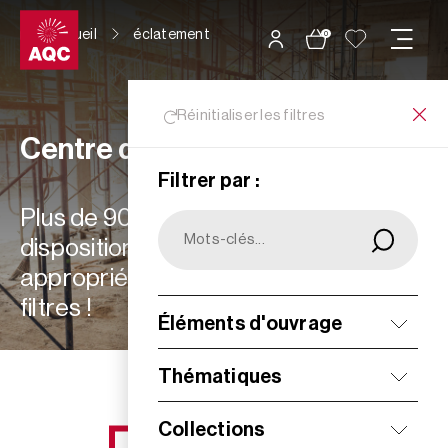
Panneau de gestion des cookies
Accueil
éclatement
0
Réinitialiser les filtres
Centre de ressources
Filtrer par :
Plus de 900 ressources à votre
disposition : choisissez les plus
appropriées à vos besoins grâce aux
filtres !
Éléments d'ouvrage
Filtrer
Thématiques
Collections