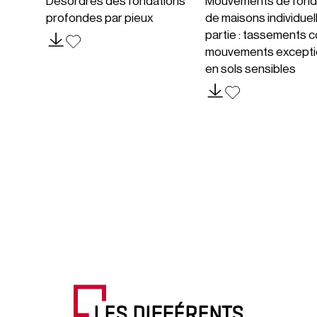
Désordres des fondations
Mouvements de fond
profondes par pieux
de maisons individuel
partie : tassements c
mouvements excepti
en sols sensibles
LES DIFFÉRENTS