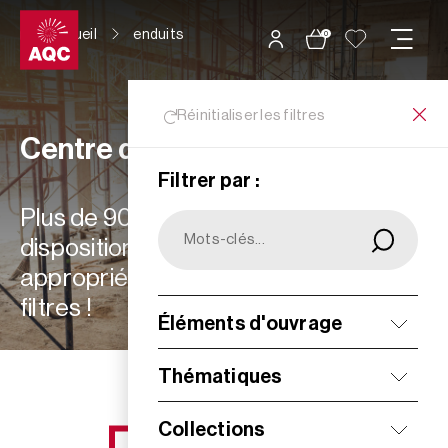
Panneau de gestion des cookies
Accueil
enduits
0
Réinitialiser les filtres
Centre de ressources
Filtrer par :
Plus de 900 ressources à votre
disposition : choisissez les plus
appropriées à vos besoins grâce aux
filtres !
Éléments d'ouvrage
Filtrer
Thématiques
Collections