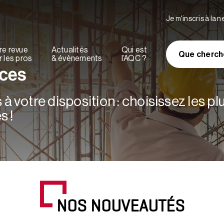
Je m'inscris à la 
re revue
Actualités
Qui est
Que cherch
 les pros
& évènements
l’AQC ?
rces
à votre disposition : choisissez les p
s !
NOS NOUVEAUTÉS