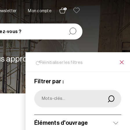
0
newsletter
Mon compte
ez-vous ?
lus appropriées à vos
Réinitialiser les filtres
Filtrer par :
Filtrer
Éléments d'ouvrage