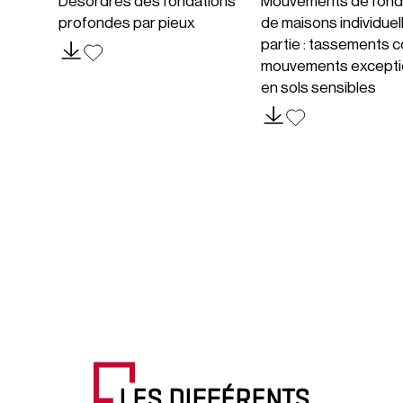
Désordres des fondations
Mouvements de fond
profondes par pieux
de maisons individuel
partie : tassements c
mouvements excepti
en sols sensibles
LES DIFFÉRENTS