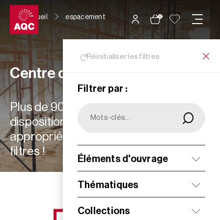
Panneau de gestion des cookies
Accueil
espacement
0
Réinitialiser les filtres
Centre de ressources
Filtrer par :
Plus de 900 ressources à votre
disposition : choisissez les plus
appropriées à vos besoins grâce aux
filtres !
Éléments d'ouvrage
Filtrer
Thématiques
Collections