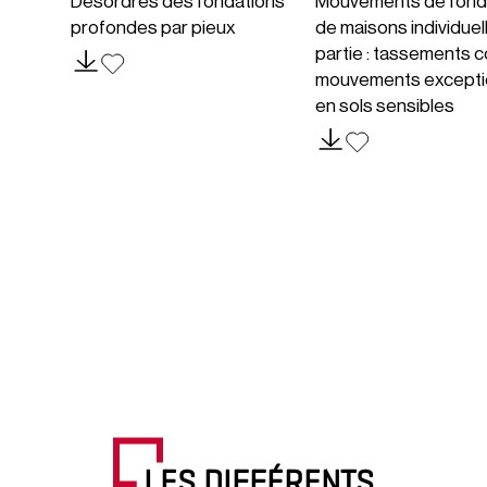
Désordres des fondations
Mouvements de fond
profondes par pieux
de maisons individuel
partie : tassements c
mouvements excepti
en sols sensibles
LES DIFFÉRENTS