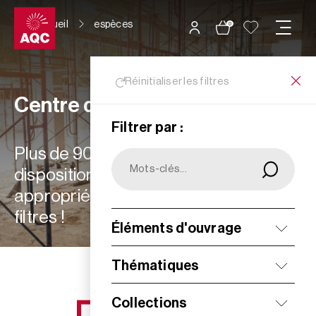
Panneau de gestion des cookies
Accueil
espèces
0
Réinitialiser les filtres
Centre de ressources
Filtrer par :
Plus de 900 ressources à votre
disposition : choisissez les plus
appropriées à vos besoins grâce aux
filtres !
Éléments d'ouvrage
Filtrer
Thématiques
Collections