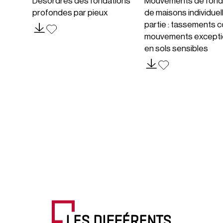
Désordres des fondations
Mouvements de fond
profondes par pieux
de maisons individuel
partie : tassements c
mouvements excepti
en sols sensibles
LES DIFFÉRENTS