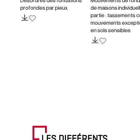
Désordres des fondations
Mouvements de fond
profondes par pieux
de maisons individuel
partie : tassements c
mouvements excepti
en sols sensibles
LES DIFFÉRENTS