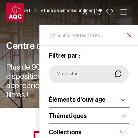
Panneau de gestion des cookies
Accueil
étude de dimensionnement
0
Réinitialiser les filtres
Centre de ressources
Filtrer par :
Plus de 900 ressources à votre
disposition : choisissez les plus
appropriées à vos besoins grâce aux
filtres !
Éléments d'ouvrage
Filtrer
Thématiques
Collections