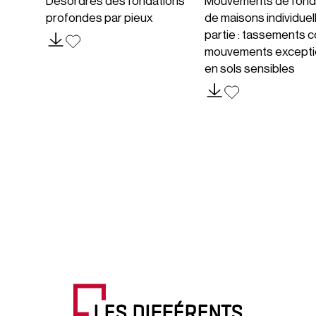
Désordres des fondations
Mouvements de fond
profondes par pieux
de maisons individuel
partie : tassements c
mouvements excepti
en sols sensibles
LES DIFFÉRENTS