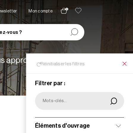
0
newsletter
Mon compte
ez-vous ?
lus appropriées à vos
Réinitialiser les filtres
Filtrer par :
Filtrer
Éléments d'ouvrage