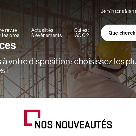
Je m'inscris à la 
re revue
Actualités
Qui est
Que cherch
 les pros
& évènements
l’AQC ?
rces
à votre disposition : choisissez les p
s !
NOS NOUVEAUTÉS