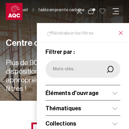
Panneau de gestion des cookies
Accueil
faible empreinte carbone
0
Réinitialiser les filtres
Centre de ressources
Filtrer par :
Plus de 900 ressources à votre
disposition : choisissez les plus
appropriées à vos besoins grâce aux
filtres !
Éléments d'ouvrage
Filtrer
Thématiques
Collections