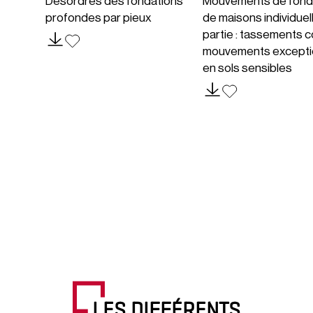
Désordres des fondations
Mouvements de fond
profondes par pieux
de maisons individuel
partie : tassements c
mouvements excepti
en sols sensibles
LES DIFFÉRENTS