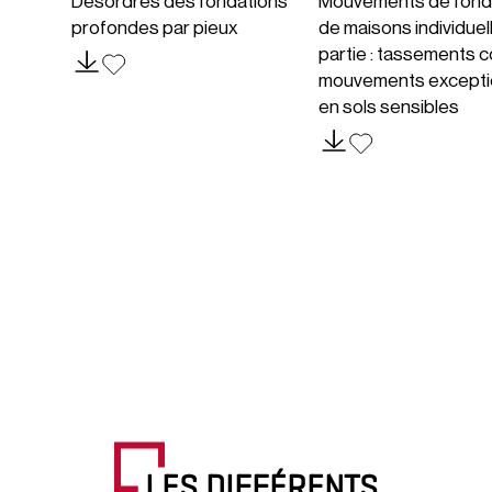
Désordres des fondations
Mouvements de fond
profondes par pieux
de maisons individuel
partie : tassements c
mouvements excepti
en sols sensibles
LES DIFFÉRENTS