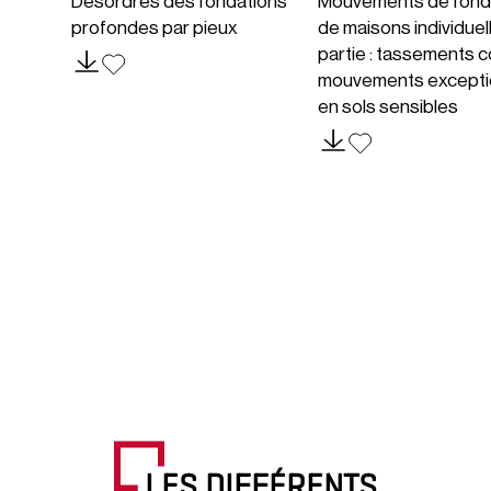
Désordres des fondations
Mouvements de fond
profondes par pieux
de maisons individuel
partie : tassements c
mouvements excepti
en sols sensibles
LES DIFFÉRENTS