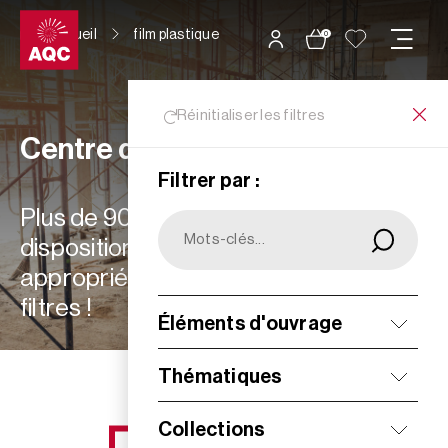
Panneau de gestion des cookies
Accueil
film plastique
0
Réinitialiser les filtres
Centre de ressources
Filtrer par :
Plus de 900 ressources à votre
disposition : choisissez les plus
appropriées à vos besoins grâce aux
filtres !
Éléments d'ouvrage
Filtrer
Thématiques
Collections