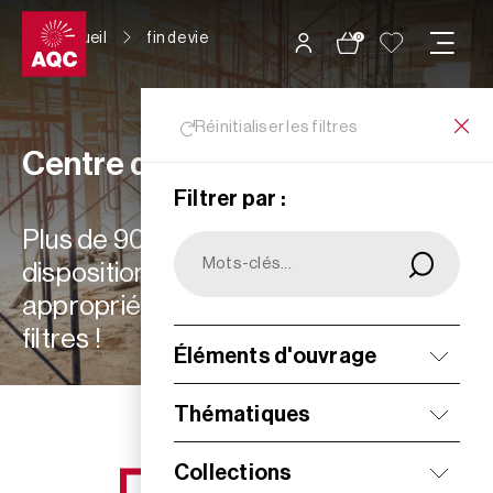
Panneau de gestion des cookies
Accueil
fin de vie
0
Réinitialiser les filtres
Centre de ressources
Filtrer par :
Plus de 900 ressources à votre
disposition : choisissez les plus
appropriées à vos besoins grâce aux
filtres !
Éléments d'ouvrage
Filtrer
Thématiques
Collections