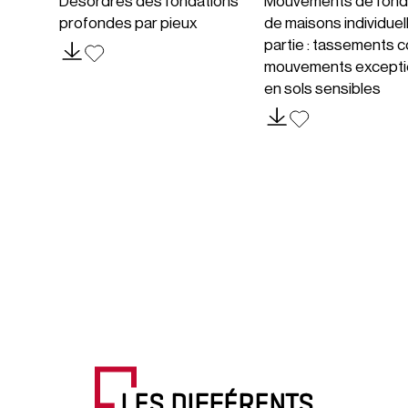
Désordres des fondations
Mouvements de fond
profondes par pieux
de maisons individuel
partie : tassements c
mouvements excepti
en sols sensibles
LES DIFFÉRENTS