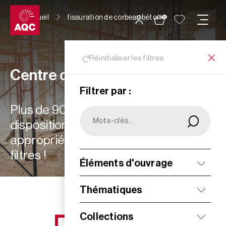
Panneau de gestion des cookies
Accueil
fissuration de corbeau béton
0
Réinitialiser les filtres
Centre de ressources
Filtrer par :
Plus de 900 ressources à votre
disposition : choisissez les plus
appropriées à vos besoins grâce aux
filtres !
Éléments d'ouvrage
Filtrer
Thématiques
Collections