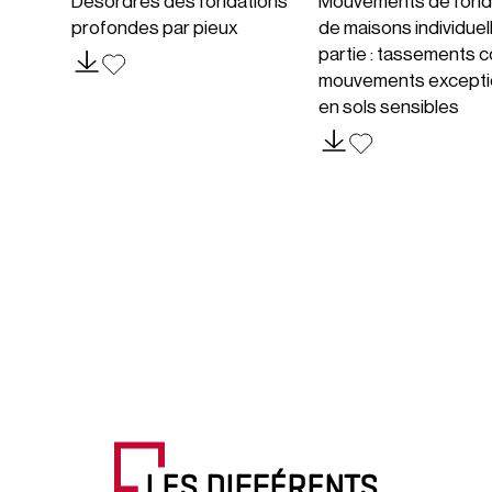
Désordres des fondations
Mouvements de fond
profondes par pieux
de maisons individuel
partie : tassements c
mouvements excepti
en sols sensibles
LES DIFFÉRENTS