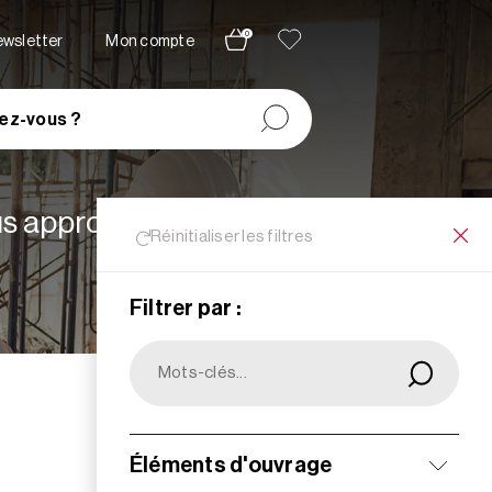
0
newsletter
Mon compte
ez-vous ?
lus appropriées à vos
Réinitialiser les filtres
Filtrer par :
Filtrer
Éléments d'ouvrage