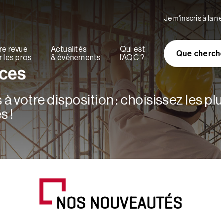
Je m'inscris à la 
re revue
Actualités
Qui est
Que cherch
 les pros
& évènements
l’AQC ?
rces
à votre disposition : choisissez les p
s !
NOS NOUVEAUTÉS