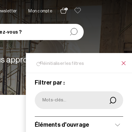
0
newsletter
Mon compte
ez-vous ?
lus appropriées à vos
Réinitialiser les filtres
Filtrer par :
Filtrer
Éléments d'ouvrage