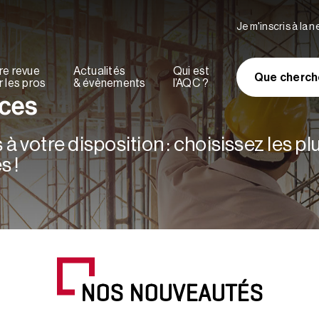
Je m'inscris à la 
re revue
Actualités
Qui est
Que cherch
 les pros
& évènements
l’AQC ?
rces
à votre disposition : choisissez les p
s !
NOS NOUVEAUTÉS