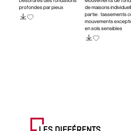
Désordres des fondations
Mouvements de fond
profondes par pieux
de maisons individuel
partie : tassements c
mouvements excepti
en sols sensibles
LES DIFFÉRENTS