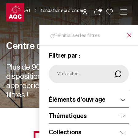
Panneau de gestion des cookies
Accueil
fondations profondes
0
Réinitialiser les filtres
Centre de ressources
Filtrer par :
Plus de 900 ressources à votre
disposition : choisissez les plus
appropriées à vos besoins grâce aux
filtres !
Éléments d'ouvrage
Filtrer
Thématiques
Collections