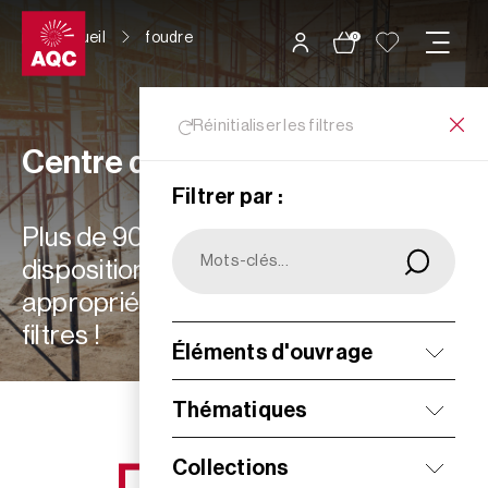
Panneau de gestion des cookies
Accueil
foudre
0
Réinitialiser les filtres
Centre de ressources
Filtrer par :
Plus de 900 ressources à votre
disposition : choisissez les plus
appropriées à vos besoins grâce aux
filtres !
Éléments d'ouvrage
Filtrer
Thématiques
Collections