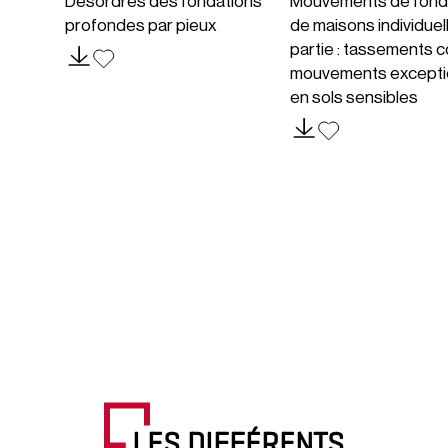
Désordres des fondations
Mouvements de fond
profondes par pieux
de maisons individuel
partie : tassements c
mouvements excepti
en sols sensibles
LES DIFFÉRENTS