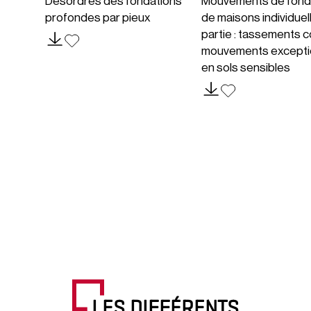
Désordres des fondations
Mouvements de fond
profondes par pieux
de maisons individuel
partie : tassements c
mouvements excepti
en sols sensibles
LES DIFFÉRENTS