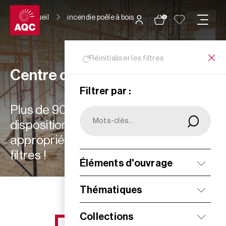
Panneau de gestion des cookies
Accueil
incendie poêle à bois
0
Réinitialiser les filtres
Centre de ressources
Filtrer par :
Plus de 900 ressources à votre
disposition : choisissez les plus
appropriées à vos besoins grâce aux
filtres !
Éléments d'ouvrage
Filtrer
Thématiques
Collections