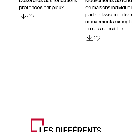
Désordres des fondations
Mouvements de fond
profondes par pieux
de maisons individuel
partie : tassements c
mouvements excepti
en sols sensibles
LES DIFFÉRENTS