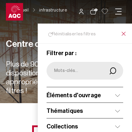
Panneau de gestion des cookies
Accueil
infrastructure
0
Réinitialiser les filtres
Centre de ressources
Filtrer par :
Plus de 900 ressources à votre
disposition : choisissez les plus
appropriées à vos besoins grâce aux
filtres !
Éléments d'ouvrage
Filtrer
Thématiques
Collections