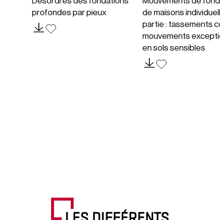
Désordres des fondations
Mouvements de fond
profondes par pieux
de maisons individuel
partie : tassements c
mouvements excepti
en sols sensibles
LES DIFFÉRENTS