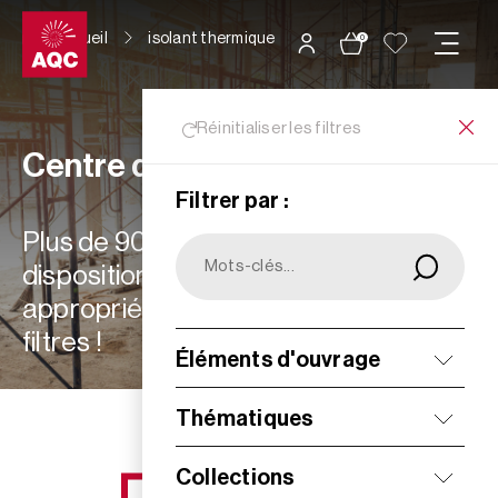
Panneau de gestion des cookies
Accueil
isolant thermique
0
Réinitialiser les filtres
Centre de ressources
Filtrer par :
Plus de 900 ressources à votre
disposition : choisissez les plus
appropriées à vos besoins grâce aux
filtres !
Éléments d'ouvrage
Filtrer
Thématiques
Collections