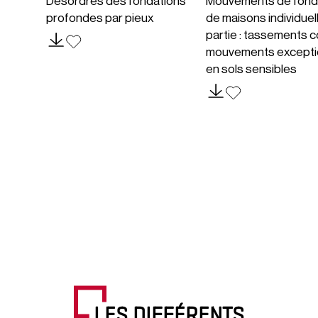
Désordres des fondations
Mouvements de fond
profondes par pieux
de maisons individuel
partie : tassements c
mouvements excepti
en sols sensibles
LES DIFFÉRENTS