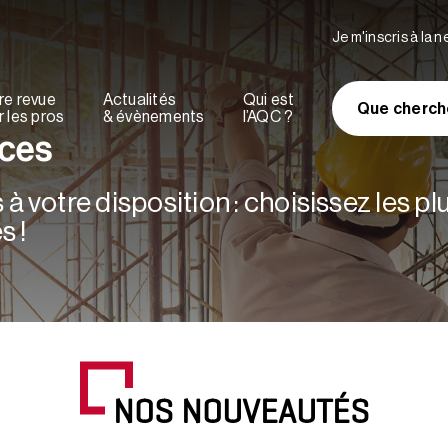
Je m'inscris à la 
re revue
Actualités
Qui est
Que cherch
 les pros
& évènements
l’AQC ?
rces
à votre disposition : choisissez les p
s !
NOS NOUVEAUTÉS