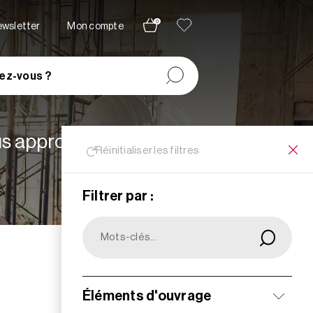
0
newsletter
Mon compte
ez-vous ?
lus appropriées à vos
Réinitialiser les filtres
Filtrer par :
Filtrer
Éléments d'ouvrage