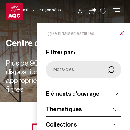
Panneau de gestion des cookies
Accueil
maçonnées
0
Réinitialiser les filtres
Centre de ressources
Filtrer par :
Plus de 900 ressources à votre
disposition : choisissez les plus
appropriées à vos besoins grâce aux
filtres !
Éléments d'ouvrage
Filtrer
Thématiques
Collections