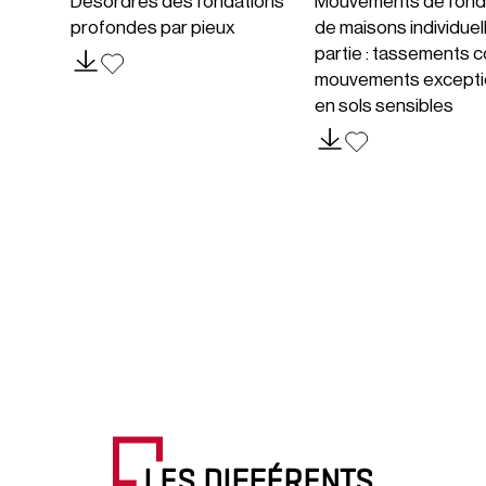
Désordres des fondations
Mouvements de fond
profondes par pieux
de maisons individuel
partie : tassements c
mouvements excepti
en sols sensibles
LES DIFFÉRENTS