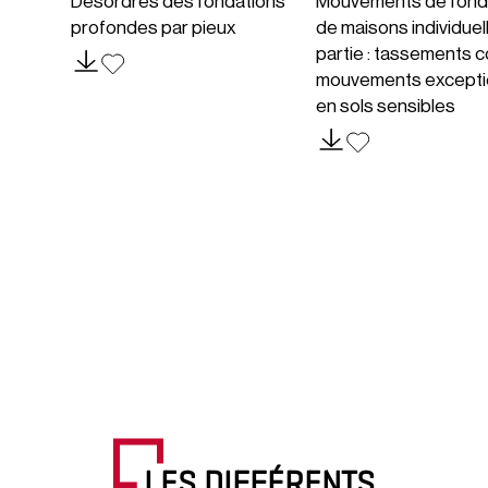
Désordres des fondations
Mouvements de fond
profondes par pieux
de maisons individuel
partie : tassements c
mouvements excepti
en sols sensibles
LES DIFFÉRENTS