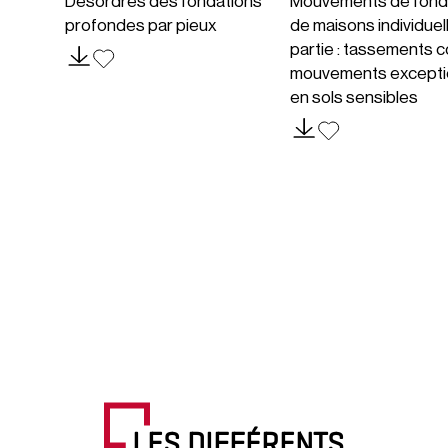
Désordres des fondations
Mouvements de fond
profondes par pieux
de maisons individuel
partie : tassements c
mouvements excepti
en sols sensibles
LES DIFFÉRENTS