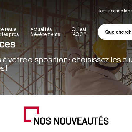
Je m'inscris à la 
re revue
Actualités
Qui est
Que cherch
 les pros
& évènements
l’AQC ?
rces
à votre disposition : choisissez les p
s !
NOS NOUVEAUTÉS