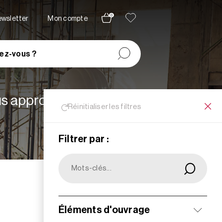
0
newsletter
Mon compte
ez-vous ?
lus appropriées à vos
Réinitialiser les filtres
Filtrer par :
Filtrer
Éléments d'ouvrage