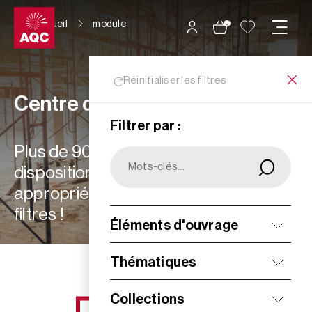
Panneau de gestion des cookies
Accueil
module
0
Réinitialiser les filtres
Centre de ressources
Filtrer par :
Plus de 900 ressources à votre
disposition : choisissez les plus
appropriées à vos besoins grâce aux
filtres !
Éléments d'ouvrage
Filtrer
Thématiques
Collections