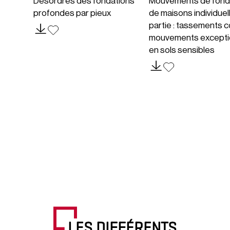
Désordres des fondations
Mouvements de fond
profondes par pieux
de maisons individuel
partie : tassements c
mouvements excepti
en sols sensibles
LES DIFFÉRENTS