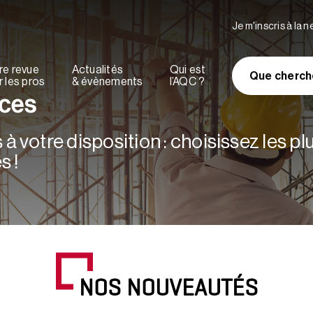
Je m'inscris à la 
re revue
Actualités
Qui est
Que cherch
 les pros
& évènements
l’AQC ?
rces
à votre disposition : choisissez les p
s !
NOS NOUVEAUTÉS