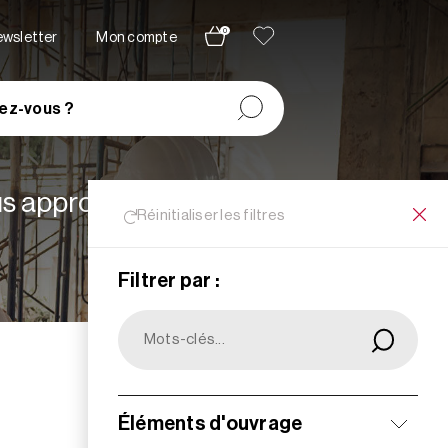
0
newsletter
Mon compte
ez-vous ?
lus appropriées à vos
Réinitialiser les filtres
Filtrer par :
Filtrer
Éléments d'ouvrage