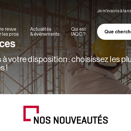
Je m'inscris à la 
re revue
Actualités
Qui est
Que cherch
 les pros
& évènements
l’AQC ?
rces
à votre disposition : choisissez les p
s !
NOS NOUVEAUTÉS