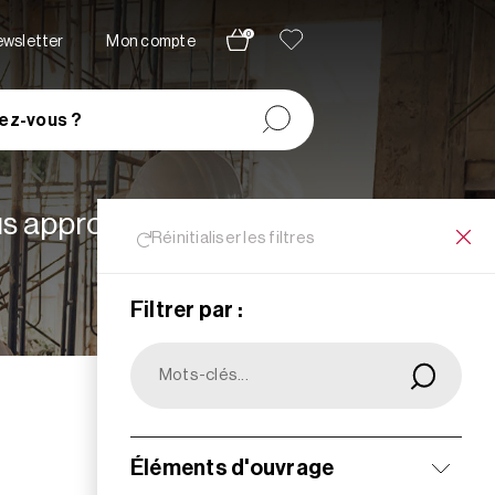
0
newsletter
Mon compte
ez-vous ?
lus appropriées à vos
Réinitialiser les filtres
Filtrer par :
Filtrer
Éléments d'ouvrage