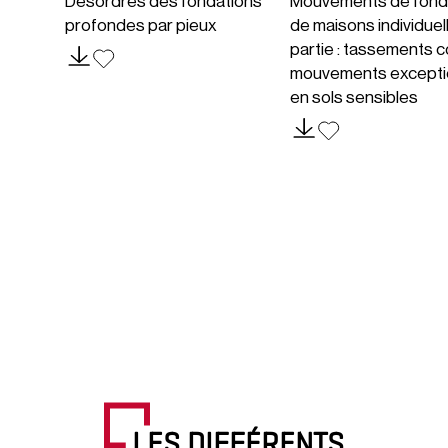
Désordres des fondations
Mouvements de fond
profondes par pieux
de maisons individuel
partie : tassements c
mouvements excepti
en sols sensibles
LES DIFFÉRENTS