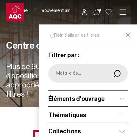
Panneau de gestion des cookies
Accueil
mouvement air
0
Réinitialiser les filtres
Centre de ressources
Filtrer par :
Plus de 900 ressources à votre
disposition : choisissez les plus
appropriées à vos besoins grâce aux
filtres !
Éléments d'ouvrage
Filtrer
Thématiques
Collections