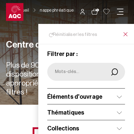
Panneau de gestion des cookies
Accueil
nappe phréatique
0
Réinitialiser les filtres
Centre de ressources
Filtrer par :
Plus de 900 ressources à votre
disposition : choisissez les plus
appropriées à vos besoins grâce aux
filtres !
Éléments d'ouvrage
Filtrer
Thématiques
Collections