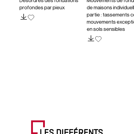
Désordres des fondations
Mouvements de fond
profondes par pieux
de maisons individuel
partie : tassements c
mouvements excepti
en sols sensibles
LES DIFFÉRENTS