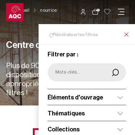
Panneau de gestion des cookies
Accueil
nourrice
0
Réinitialiser les filtres
Centre de ressources
Filtrer par :
Plus de 900 ressources à votre
disposition : choisissez les plus
appropriées à vos besoins grâce aux
filtres !
Éléments d'ouvrage
Filtrer
Thématiques
Collections