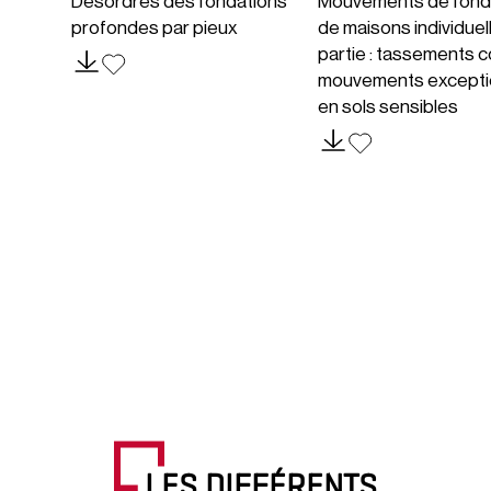
Désordres des fondations
Mouvements de fond
profondes par pieux
de maisons individuel
partie : tassements c
mouvements excepti
en sols sensibles
LES DIFFÉRENTS