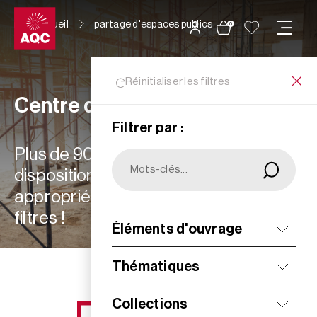
Panneau de gestion des cookies
Accueil
partage d'espaces publics
0
Réinitialiser les filtres
Centre de ressources
Filtrer par :
Plus de 900 ressources à votre
disposition : choisissez les plus
appropriées à vos besoins grâce aux
filtres !
Éléments d'ouvrage
Filtrer
Thématiques
Collections