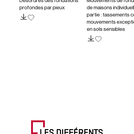
Désordres des fondations
Mouvements de fond
profondes par pieux
de maisons individuel
partie : tassements c
mouvements excepti
en sols sensibles
LES DIFFÉRENTS