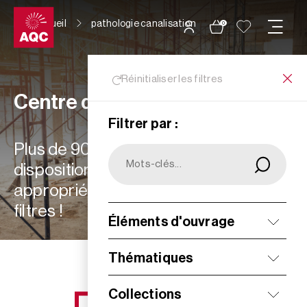
Panneau de gestion des cookies
Accueil
pathologie canalisation
0
Réinitialiser les filtres
Centre de ressources
Filtrer par :
Plus de 900 ressources à votre
disposition : choisissez les plus
appropriées à vos besoins grâce aux
filtres !
Éléments d'ouvrage
Filtrer
Thématiques
Collections