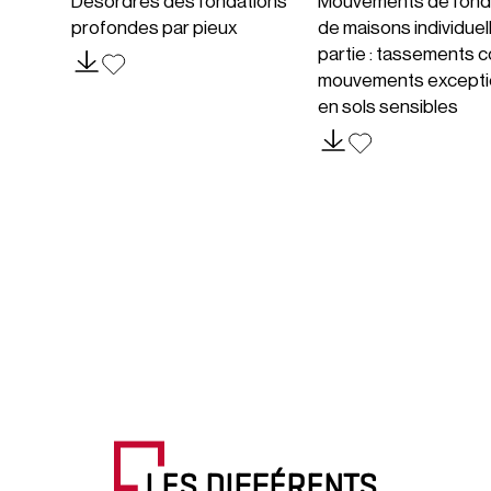
Désordres des fondations
Mouvements de fond
profondes par pieux
de maisons individuel
partie : tassements c
mouvements excepti
en sols sensibles
LES DIFFÉRENTS