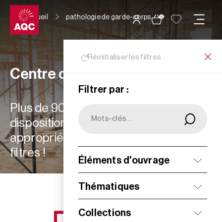
Panneau de gestion des cookies
Accueil
pathologie de garde-corps
0
Réinitialiser les filtres
Centre de ressources
Filtrer par :
Plus de 900 ressources à votre
disposition : choisissez les plus
appropriées à vos besoins grâce aux
filtres !
Éléments d'ouvrage
Filtrer
Thématiques
Collections