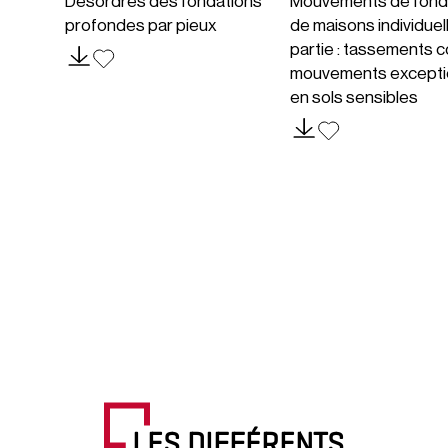
Désordres des fondations
Mouvements de fond
profondes par pieux
de maisons individuel
partie : tassements c
mouvements excepti
en sols sensibles
LES DIFFÉRENTS