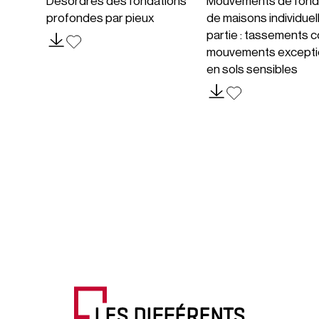
Désordres des fondations
Mouvements de fond
profondes par pieux
de maisons individuel
partie : tassements c
mouvements excepti
en sols sensibles
LES DIFFÉRENTS