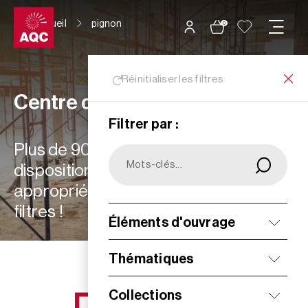
Panneau de gestion des cookies
Accueil
pignon
0
Réinitialiser les filtres
Centre de ressources
Filtrer par :
Plus de 900 ressources à votre
disposition : choisissez les plus
appropriées à vos besoins grâce aux
filtres !
Éléments d'ouvrage
Filtrer
Thématiques
Collections