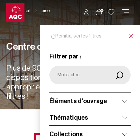
Panneau de gestion des cookies
Accueil
pisé
0
Réinitialiser les filtres
Centre de ressources
Filtrer par :
Plus de 900 ressources à votre
disposition : choisissez les plus
appropriées à vos besoins grâce aux
filtres !
Éléments d'ouvrage
Filtrer
Thématiques
Collections