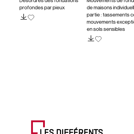
Désordres des fondations
Mouvements de fond
profondes par pieux
de maisons individuel
partie : tassements c
mouvements excepti
en sols sensibles
LES DIFFÉRENTS