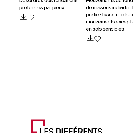
Désordres des fondations
Mouvements de fond
profondes par pieux
de maisons individuel
partie : tassements c
mouvements excepti
en sols sensibles
LES DIFFÉRENTS