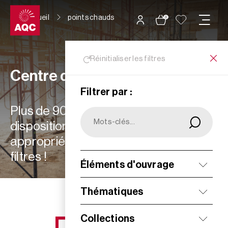
Panneau de gestion des cookies
Accueil
points chauds
0
Réinitialiser les filtres
Centre de ressources
Filtrer par :
Plus de 900 ressources à votre
disposition : choisissez les plus
appropriées à vos besoins grâce aux
filtres !
Éléments d'ouvrage
Filtrer
Thématiques
Collections