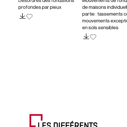
Désordres des fondations
Mouvements de fond
profondes par pieux
de maisons individuel
partie : tassements c
mouvements excepti
en sols sensibles
LES DIFFÉRENTS