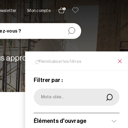
0
newsletter
Mon compte
ez-vous ?
lus appropriées à vos
Réinitialiser les filtres
Filtrer par :
Filtrer
Éléments d'ouvrage