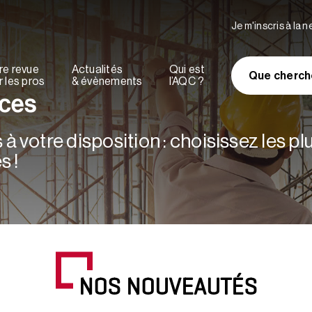
Je m'inscris à la 
re revue
Actualités
Qui est
Que cherch
 les pros
& évènements
l’AQC ?
rces
à votre disposition : choisissez les p
s !
NOS NOUVEAUTÉS