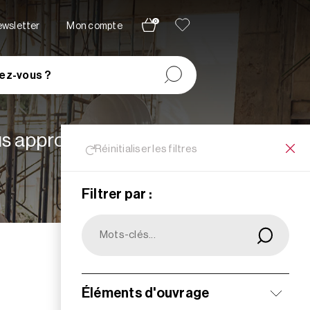
0
newsletter
Mon compte
ez-vous ?
lus appropriées à vos
Réinitialiser les filtres
Filtrer par :
Filtrer
Éléments d'ouvrage