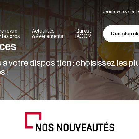
Je m'inscris à la 
re revue
Actualités
Qui est
Que cherch
 les pros
& évènements
l’AQC ?
rces
à votre disposition : choisissez les p
s !
NOS NOUVEAUTÉS