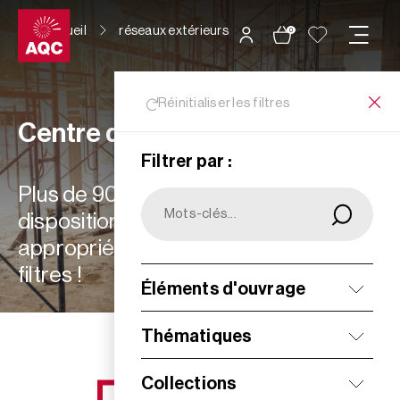
Panneau de gestion des cookies
Accueil
réseaux extérieurs
0
Réinitialiser les filtres
Centre de ressources
Filtrer par :
Plus de 900 ressources à votre
disposition : choisissez les plus
appropriées à vos besoins grâce aux
filtres !
Éléments d'ouvrage
Filtrer
Thématiques
Collections