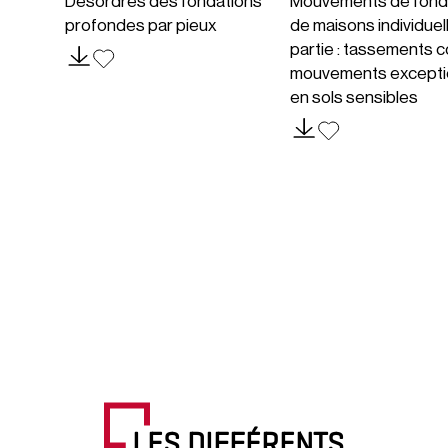
Désordres des fondations
Mouvements de fond
profondes par pieux
de maisons individuel
partie : tassements c
mouvements excepti
en sols sensibles
LES DIFFÉRENTS